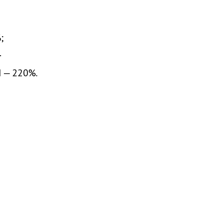
;
.
 — 220%.