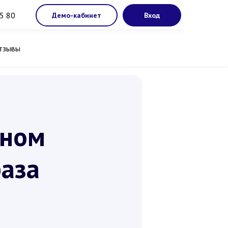
5 80
Демо-кабинет
Вход
тзывы
нном
раза