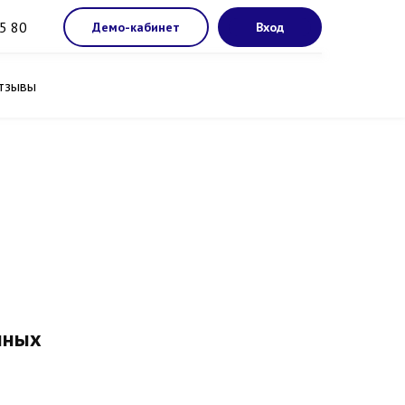
5 80
Демо-кабинет
Вход
тзывы
нных