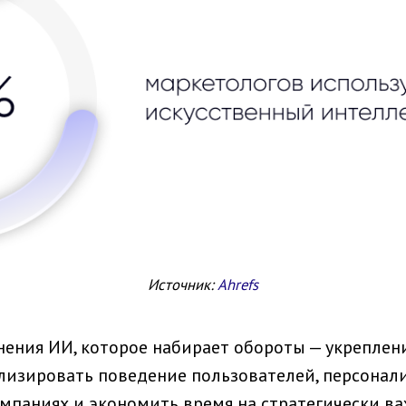
Источник:
Ahrefs
ения ИИ, которое набирает обороты — укреплени
ализировать поведение пользователей, персонал
ампаниях и экономить время на стратегически в