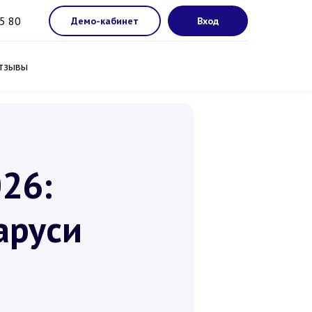
5 80
Демо-кабинет
Вход
тзывы
26:
аруси