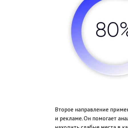
Второе направление примен
и рекламе. Он помогает ан
находить слабые места в к